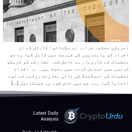
امریکی محکمہ خزانہ نے سگنالوا کارٹل کے ان
افراد کو پابندیوں کی فہرست میں شامل کیا ہے جو
منشیات کے کاروبار سے حاصل شدہ نقد رقم کو کرپٹو
کرنسی میں تبدیل کرنے میں ملوث ہیں۔ یہ اقدام
منشیات کی اسمگلنگ کی مالی معاونت روکنے کے لیے
اٹھایا گیا ہے، جس میں خاص طور پر فینٹانیل […]
Latest Daily
Analysis