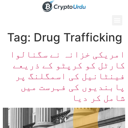
Tag:
Drug Trafficking
امریکی خزانہ نے سگنالوا
کارٹل کو کرپٹو کے ذریعے
فینٹانیل کی اسمگلنگ پر
پابندیوں کی فہرست میں
شامل کر دیا