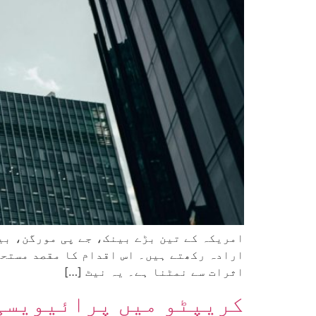
امریکہ کے تین بڑے بینک، جے پی مورگن، بی
اثرات سے نمٹنا ہے۔ یہ نیٹ […]
کریپٹو میں پرائیویسی 