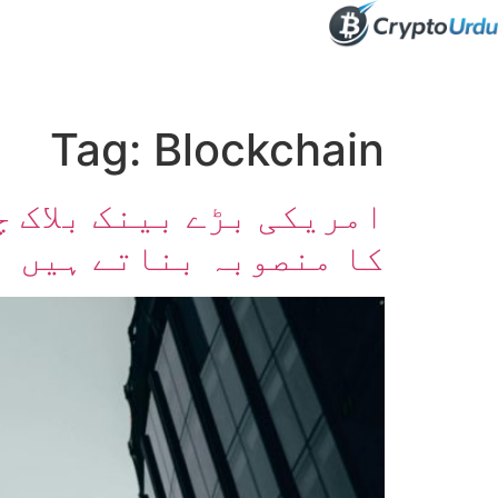
صفحہ اول
کرپٹو اینالائسس
تعلیم
اہم کرپٹو خبری
Tag:
Blockchain
امریکی بڑے بینک بلاک 
کا منصوبہ بناتے ہیں