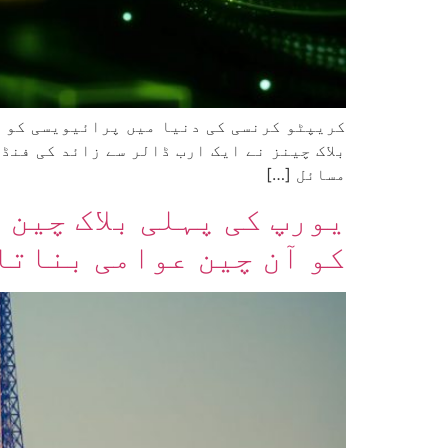
کریپٹو کرنسی کی دنیا میں پرائیویسی کو ا
بلاک چینز نے ایک ارب ڈالر سے زائد کی فنڈ
مسائل […]
یورپ کی پہلی بلاک چین 
کو آن چین عوامی بناتا