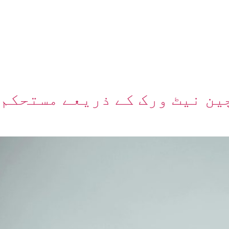
ں
ہمارے بارے میں
چین نیٹ ورک کے ذریعے مستحکم 