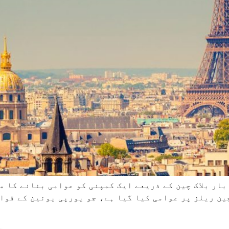
ار بلاک چین کے ذریعے ایک کمپنی کو عوامی بنانے کا م
ہ راست بلاک چین ریلز پر عوامی کیا گیا ہے، جو یورپی یونین ک