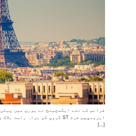
فرانس کے نئے ایکسچینج نے یورپ میں پہلی ب
ایروسپیس فرم ST گروپ کو برا
[…]