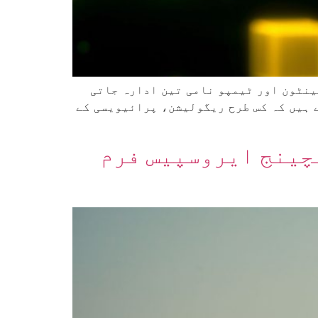
ینٹون اور ٹیمپو نامی تین ادارہ جاتی
ے ہیں کہ کس طرح ریگولیشن، پرائیویسی کے
سچینج ایروسپیس فرم