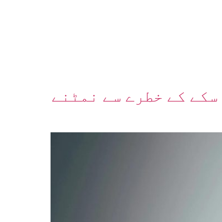
سکے کے خطرے سے نمٹنے