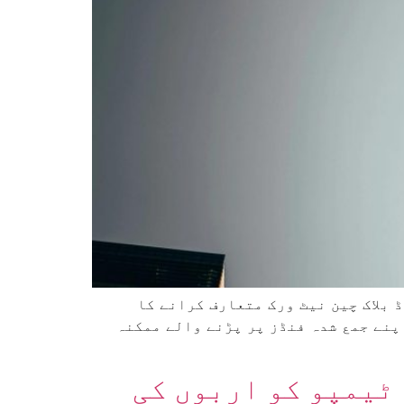
 بلاک چین نیٹ ورک متعارف کرانے کا
کی بڑھتی ہوئی مقبولیت کے باعث اپنے جمع شدہ فنڈز پر پڑنے والے ممکنہ
ٹیمپو کو اربوں کی