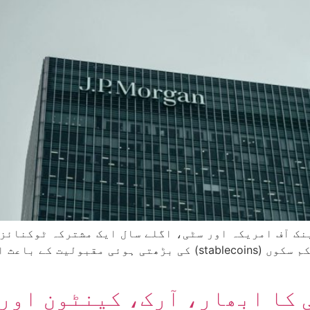
نک آف امریکہ اور سٹی، اگلے سال ایک مشترکہ ٹوکنائزڈ
ارادہ رکھتے ہیں۔ اس اقدام کا مقصد مستحکم سکوں (stablecoins) 
کا ابھار، آرک، کینٹون اور 