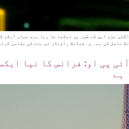
گلی بڑی ایپ کے طور پر دیکھا جا رہا ہے، جہاں آرک، ک
نگ حاصل کی ہے۔ یہ فنڈنگ راؤنڈز اس بات کی عکاسی کرت
آئی پی او: فرانس کا نیا ایک
 ہے