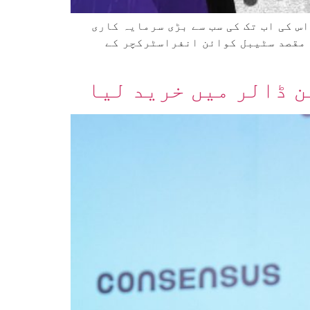
 ملین ڈالر میں خرید لیا ہے، جو اس کی اب تک کی سب سے بڑی سرمایہ کاری
 مقصد سٹیبل کوائن انفراسٹرکچر کے