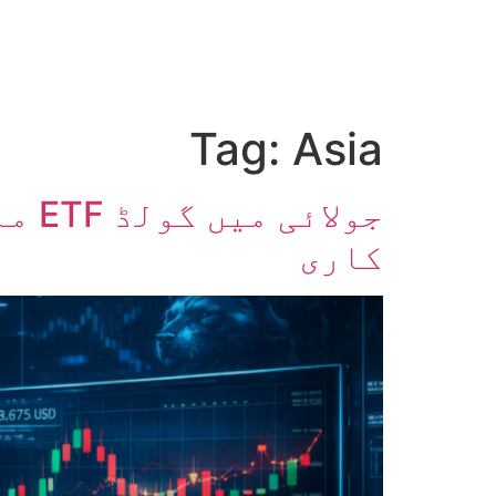
صفحہ اول
کرپٹو اینالائسس
تعلیم
اہم کرپٹو خبری
Tag:
Asia
کاری