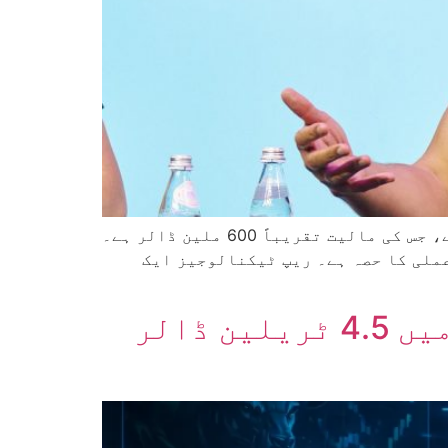
کریکن کے مالک کمپنی پے وارڈ نے ہانگ کانگ میں قائم ریپ ٹیکنالوجیز کو خریدنے کا اعلان کیا ہے، جس کی مالیت تقریباً 600 ملین ڈالر ہے۔
ملی کا حصہ ہے۔ ریپ ٹیکنالوجیز ایک
مستحکم سکے کی ادائیگی کا حجم پہلی سہ ماہی 2026 میں 4.5 ٹریلین ڈالر