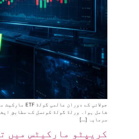
سرمایہ […]
کریپٹو مارکیٹس میں تر