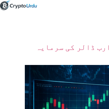
ئی میں گولڈ ETF مارکیٹ کی بحالی، یورپ میں 2 ارب ڈالر کی سرمایہ