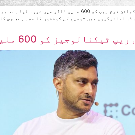
کریکن کی پیرنٹ کمپنی نے ایشیائی سٹیبل کوائن فرم ریپ کو 600
ڈر ادائیگیوں میں توسیع کی کوششوں کا حصہ ہے، جس کا
یز کو 600 ملین ڈالر میں خرید لیا