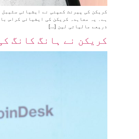
ہے۔ یہ معاہدہ کریکن کی ایشیائی کراس بار
ذریعے مالیاتی لین […]
کریکن نے ہانگ کانگ کی ریپ ٹیکنالوج