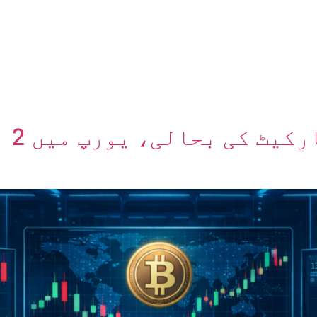
ں
ہمارے بارے میں
جولا