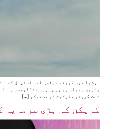
ایشیا میں کرپٹو کرنسی اور اسٹیبل کوائنز
راہیں ہموار ہو رہی ہیں۔ سنگاپور، ہانگ ک
تحت کرپٹو مارکیٹ کو مستحکم […]
کریکن کی بڑی سرمایہ ک