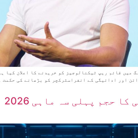
ئن اور ادائیگی کے انفراسٹرکچر کو بڑھانے کی حکمت ع