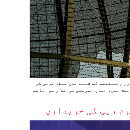
ور ریمیٹینس کے شعبے میں منظم ترقی کی
پیش ہیں، جہاں حکومتی قواعد و ضوابط کے
رم ریپ کی خریداری