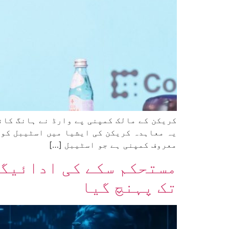
یہ معاہدہ کریکن کی ایشیا میں اسٹیبل کوا
معروف کمپنی ہے جو اسٹیبل […]
تک پہنچ گیا