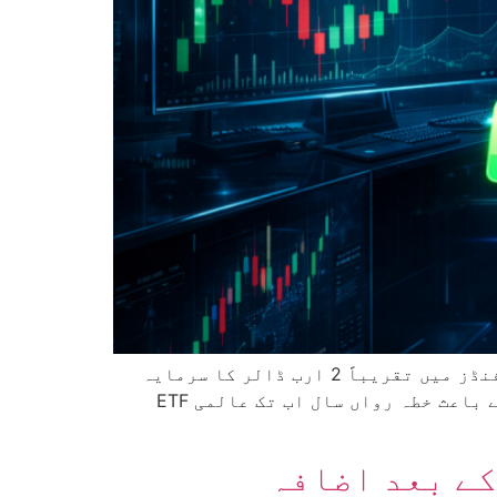
جولائی کے دوران عالمی گولڈ ETF مارکیٹ میں سرمایہ کاری کی بحالی کی قیادت یورپ نے کی، جہاں فنڈز میں تقریباً 2 ارب ڈالر کا سرمایہ
شامل ہوا۔ ورلڈ گولڈ کونسل کے مطابق ایشیا میں بھی 616 ملین ڈالر کی آمد ریکارڈ کی گئی، جس کے باعث خطہ رواں سال اب تک عالمی ETF
کے بعد اضافہ