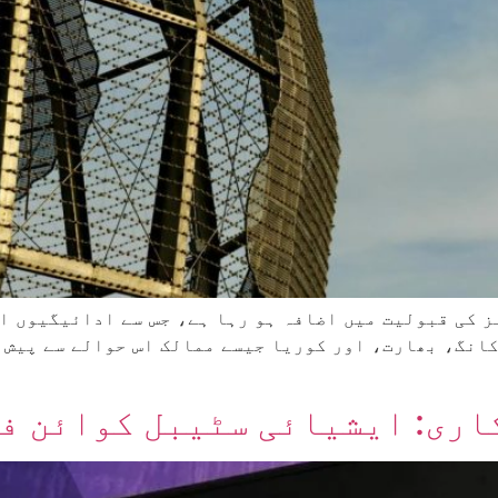
 کی قبولیت میں اضافہ ہو رہا ہے، جس سے ادائیگیوں ا
انگ، بھارت، اور کوریا جیسے ممالک اس حوالے سے پیش 
اری: ایشیائی سٹیبل کوائن ف