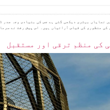
 نمایاں بہتری دیکھی گئی ہے جس کی بنیادی وجہ صدر ڈ
ق کی منظوری کی قیاس آرائیاں ہیں۔ اس پیش رفت نے سرما
 کی منظم ترقی اور مستقبل