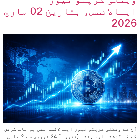
اینالائسس، بتاریخ 02 مارچ
2026
آج کے ویکلی کرپٹو نیوز اینالائسس میں ہم بات کریں
گے کہ گزشتہ ایک ہفتہ (تقریباً 24 فروری سے 2 مارچ