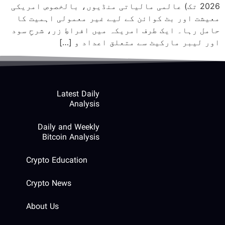
2026 تک) عالمی مالیاتی منڈیوں، بالخصوص امریکی
معیشت اور بٹ کوائن کے لیے غیر معمولی اہمیت کا
حامل رہا۔ ایک طرف امریکہ میں افراطِ زر، شرحِ سود
اور لیبر مارکیٹ سے متعلق اعداد و […]
Latest Daily
Analysis
Daily and Weekly
Bitcoin Analysis
Crypto Education
Crypto News
About Us