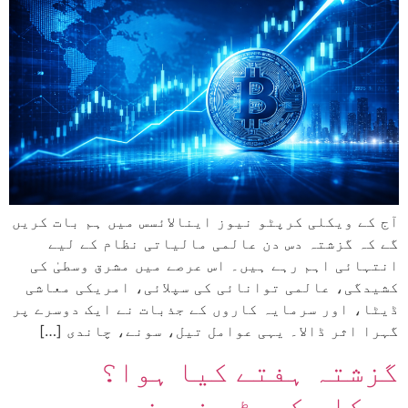
آج کے ویکلی کرپٹو نیوز اینالائسس میں ہم بات کریں
گے کہ گزشتہ دس دن عالمی مالیاتی نظام کے لیے
انتہائی اہم رہے ہیں۔ اس عرصے میں مشرق وسطیٰ کی
کشیدگی، عالمی توانائی کی سپلائی، امریکی معاشی
ڈیٹا، اور سرمایہ کاروں کے جذبات نے ایک دوسرے پر
گہرا اثر ڈالا۔ یہی عوامل تیل، سونے، چاندی […]
گزشتہ ہفتے کیا ہوا؟
ویکلی کرپٹو نیوز