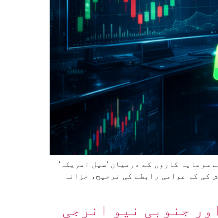
 سرمایہ کاروں کے درمیان ‘سیل امریکہ’
ش کی کم عوامی رابطے کی ترجیح، خزانہ
ور جنوبی نیو انرجی