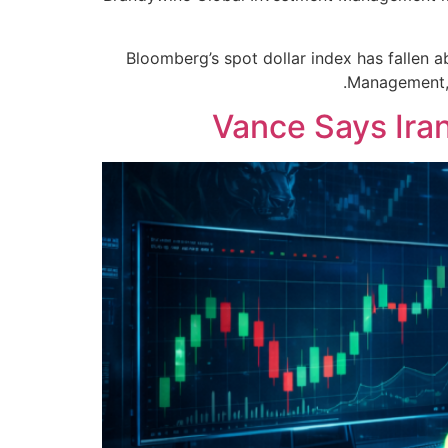
Bloomberg’s spot dollar index has fallen a
Management, s
Vance Says Ira