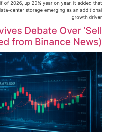
f of 2026, up 20% year on year. It added that
data-center storage emerging as an additional
growth driver.
ives Debate Over ‘Sell
ted from Binance News)