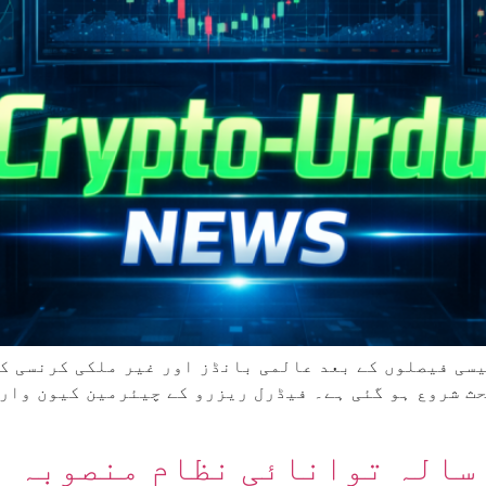
سی فیصلوں کے بعد عالمی بانڈز اور غیر ملکی کرنسی کے
ث شروع ہو گئی ہے۔ فیڈرل ریزرو کے چیئرمین کیون وار
سالہ توانائی نظام منصوبہ ا