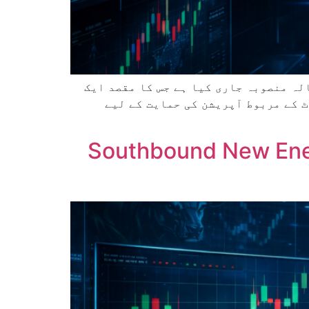
ہ منصوبہ جاری کیا ہے جس کا مقصد ایک
 ہے۔ اس منصوبے میں تقسیم شدہ نیو انرجی کے 900 ملین کلو واٹ کے مربوط آپریشن کی حمایت کے لیے
Southbound New Ener