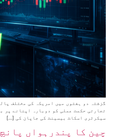
گزشتہ دو ہفتوں میں امریکہ کی مختلف پالی
تجارتی حکمت عملی کو دوبارہ اپنانے پر بح
سیکرٹری اسکاٹ بیسینٹ کی جاپان کی […]
چین کا پندرہواں پانچ 