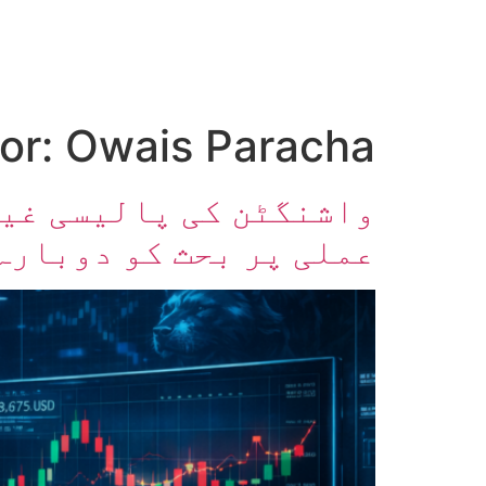
صفحہ اول
کرپٹو اینالائسس
تعلیم
اہم کرپٹو خبری
or:
Owais Paracha
واشنگٹن کی پالیسی غیر
عملی پر بحث کو دوبارہ