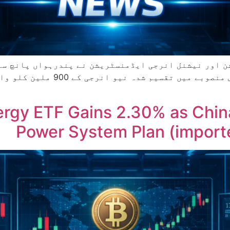
ن اور نیشنل انرجی ایڈمنسٹریشن نے پندرہواں پانچ سال
نئے قسم کے توانائی نظام کی تعمیر
gy ETF Gains 2.30% as China
Power System Plan (import