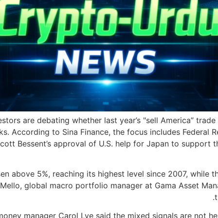
tors are debating whether last year’s "sell America” trade 
. According to Sina Finance, the focus includes Federal Re
ott Bessent’s approval of U.S. help for Japan to support t
sen above 5%, reaching its highest level since 2007, while t
Mello, global macro portfolio manager at Gama Asset Manag
ey manager Carol Lye said the mixed signals are not helpi