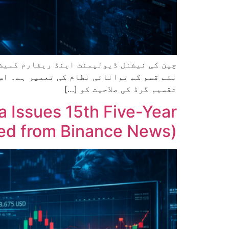
چین کی نیشنل ڈیولپمنٹ اینڈ ریفارم کمیش
تقسیم گرڈ کی صلاحیت کو […]
 Issues 15th Five-Year
ed from Binance News)