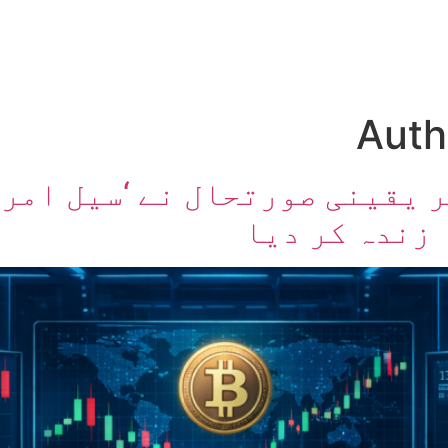
ں
ہمارے بارے میں
Auth
 یقینی صورتحال نے ‘سیل امری
 زندہ کر دیا