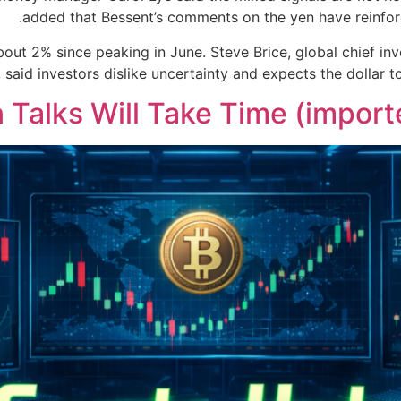
added that Bessent’s comments on the yen have reinforce
bout 2% since peaking in June. Steve Brice, global chief i
aid investors dislike uncertainty and expects the dollar t
n Talks Will Take Time (impor