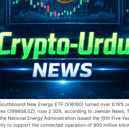
 Southbound New Energy ETF (516160) turned over 6.19% on 
x (399808.SZ), rose 2.30%, according to Jiemian News. Th
 National Energy Administration issued the 15th Five-Yea
acity to support the connected operation of 900 million kilo